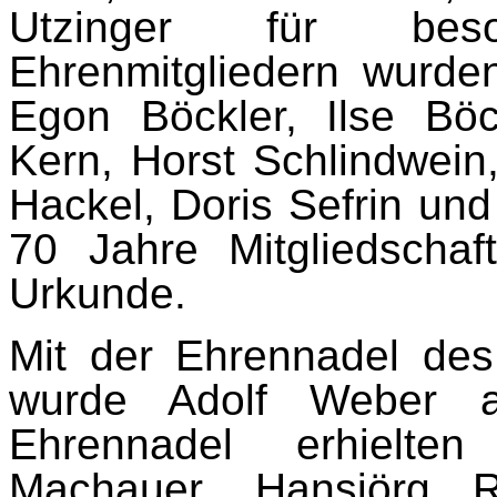
Utzinger für bes
Ehrenmitgliedern wurden
Egon Böckler, Ilse Böc
Kern, Horst Schlindwein
Hackel, Doris Sefrin un
70 Jahre Mitgliedschaf
Urkunde.
Mit der Ehrennadel des
wurde Adolf Weber au
Ehrennadel erhielt
Machauer, Hansjörg R